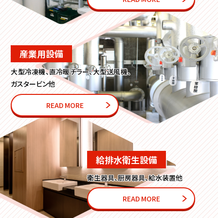
産業用設備
大型冷凍機、直冷暖チラー、大型送風機、
ガスタービン他
READ MORE
給排水衛生設備
衛生器具、厨房器具、給水装置他
READ MORE