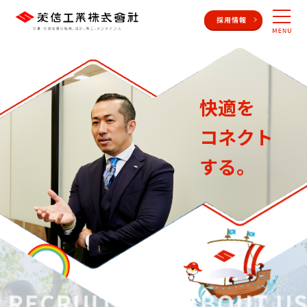
HOME
快適を
コネクト
する。