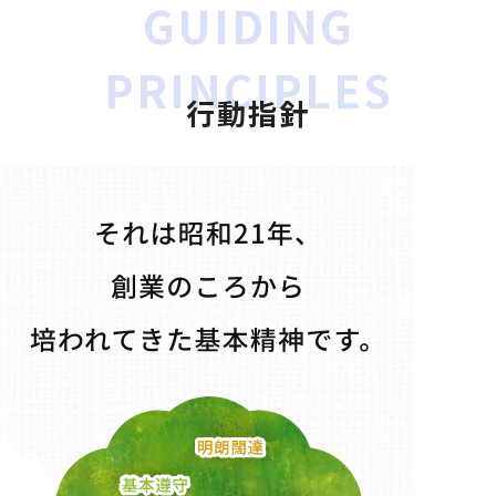
GUIDING
PRINCIPLES
行動指針