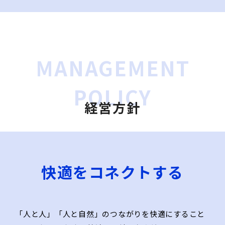
MANAGEMENT
POLICY
経営⽅針
快適をコネクトする
「⼈と⼈」「⼈と⾃然」のつながりを快適にすること