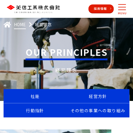
HOME
経営理念
OUR PRINCIPLES
経営理念
社是
経営⽅針
⾏動指針
その他の事業への取り組み