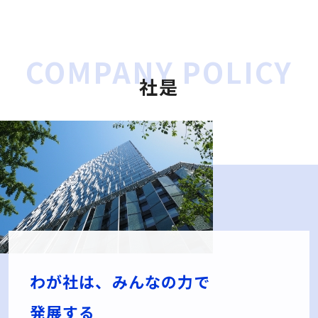
COMPANY POLICY
社是
わが社は、みんなの⼒で
発展する