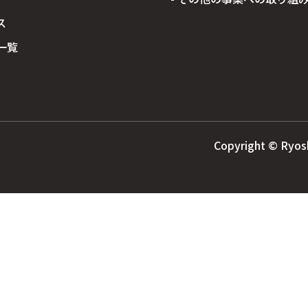
ス
所⼀覧
Copyright © Ryoshi